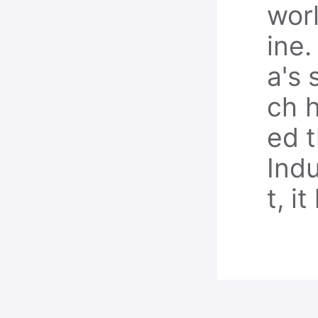
wor
ine.
a's 
ch h
ed t
Indu
t, i