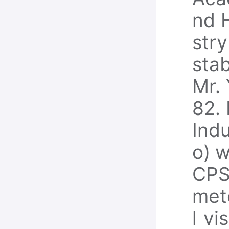
nd 
str
stab
Mr. 
82.
Ind
o) w
CPS
met
l vi