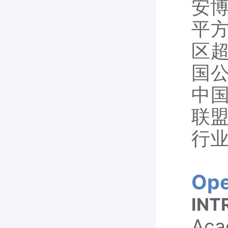
安博
平方
区超
国公
中国
联
行
Ope
INT
Aca