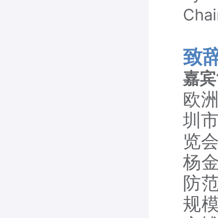
Chai
致
嘉宾
欧
圳
览
杨金
防范
规模