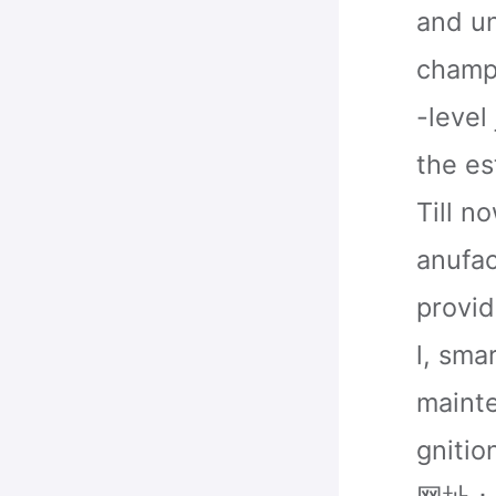
and un
champi
-level
the es
Till n
anufac
provid
l, sma
mainte
gnitio