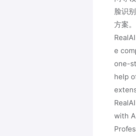
脸识别
⽅案。
RealAI
e comp
one-st
help o
extens
RealAI
with 
Profes