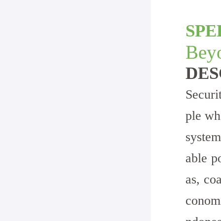
SPE
Bey
DES
Securi
ple wh
system
able p
as, co
conomi