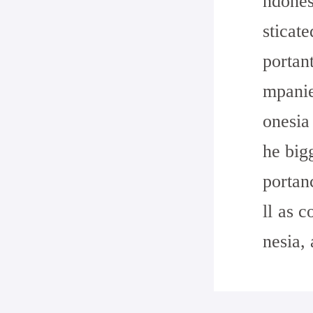
ndones
sticat
portan
mpanie
onesia
he big
portanc
ll as 
nesia,