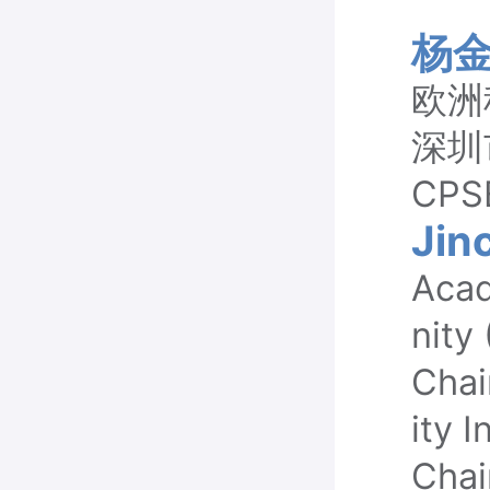
杨
欧洲
深圳
CP
Jin
Acad
nity
Chai
ity 
Chai