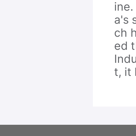
ine.
a's 
ch h
ed t
Indu
t, i