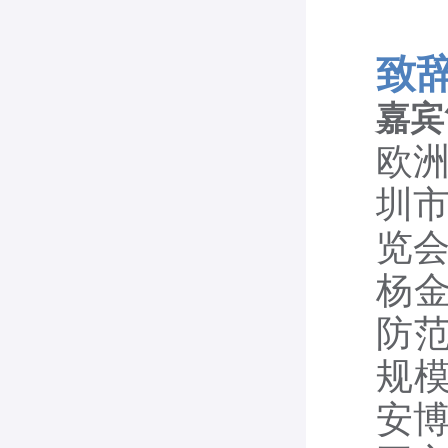
致
嘉宾
欧
圳
览
杨金
防范
规模
安博