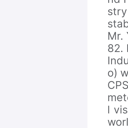
str
stab
Mr. 
82.
Ind
o) w
CPS
met
l vi
wor