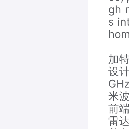
gh r
s in
hom
加特
设计
GH
米波
前端
雷