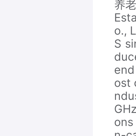
养
Est
o., 
S s
duc
end
ost 
ndu
GHz
ons 
n-ca