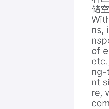
储
Wit
ns, 
nspo
of e
etc.
ng-t
nt s
re,
com