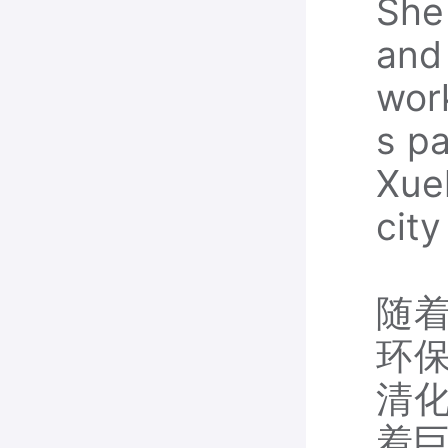
She 
and
work
s pa
Xuel
city
随
环
清化
着