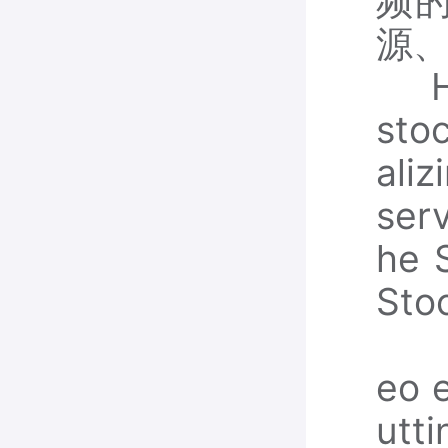
频的
源
Han
sto
aliz
ser
he 
Sto
Arc
eo 
utti