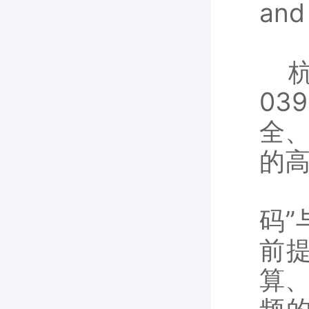
and 
杭州
0
全
的高
在
码”
前
算、